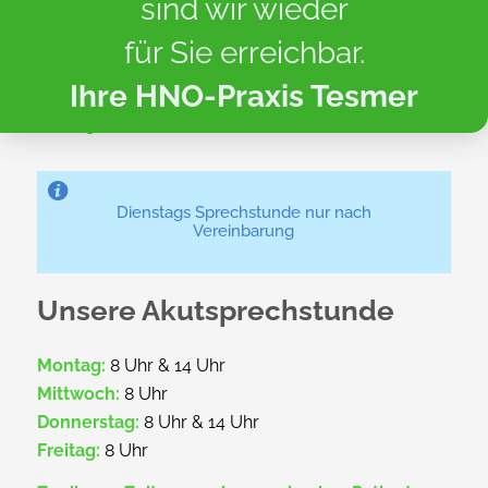
sind wir wieder
Montag:
8 – 12 Uhr & 14 – 18 Uhr
für Sie erreichbar.
Mittwoch:
8 – 12 Uhr
Ihre HNO-Praxis Tesmer
Donnerstag:
8 – 12 Uhr & 14 – 17 Uhr
Freitag:
8 – 12 Uhr
Dienstags Sprechstunde nur nach
Vereinbarung
Unsere Akutsprechstunde
Montag:
8 Uhr & 14 Uhr
Mittwoch:
8 Uhr
Donnerstag:
8 Uhr & 14 Uhr
Freitag:
8 Uhr