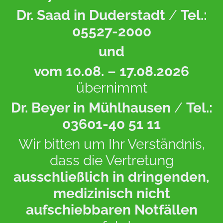
Dr. Saad in Duderstadt
/
Tel.:
05527-2000
und
vom 10.08. – 17.08.2026
übernimmt
Dr. Beyer in Mühlhausen
/
Tel.:
03601-40 51 11
Wir bitten um Ihr Verständnis,
dass die Vertretung
ausschließlich in dringenden,
medizinisch nicht
Anfahrt
Zur Online-Terminbuchung
aufschiebbaren Notfällen