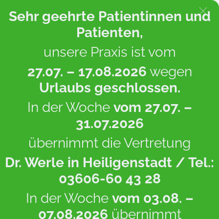
Sehr geehrte Patientinnen und
Patienten,
unsere Praxis ist vom
Startseite
/
Footer Kontaktseite
27.07. – 17.08.2026
wegen
Urlaubs geschlossen.
In der Woche
vom 27.07. –
31.07.2026
übernimmt die Vertretung
Dr. Werle
in Heiligenstadt / Tel.:
Anfahrt
Zur Online-Terminbuchung
03606-60 43 28
In der Woche
vom 03.08. –
07.08.2026
übernimmt