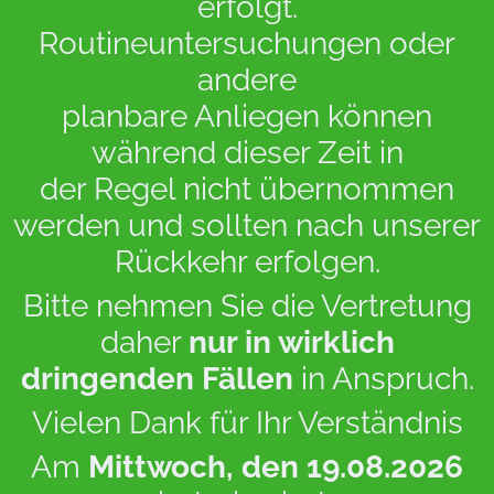
erfolgt.
Routineuntersuchungen oder
andere
planbare Anliegen können
während dieser Zeit in
Unser Kontakt
der Regel nicht übernommen
werden und sollten nach unserer
Petristraße
55
Rückkehr erfolgen.
37308 Heilbad Heiligenstadt
Bitte nehmen Sie die Vertretung
Telefon:
03606 . 50 91 65 0
daher
nur in wirklich
Fax: 03606 . 50 91 65 1
dringenden Fällen
in Anspruch.
info@hno-praxis-heiligenstadt.de
Vielen Dank für Ihr Verständnis
Unsere Sprechzeiten
Am
Mittwoch, den 19.08.2026
mit Termin