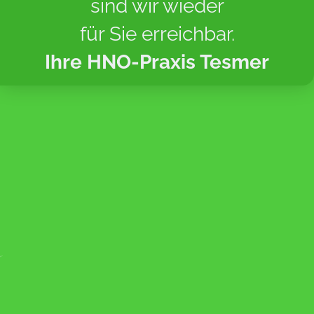
sind wir wieder
Terminbuchung
für Sie erreichbar.
HNO Praxis im Heilbad Heiligenstadt
Ihre HNO-Praxis Tesmer